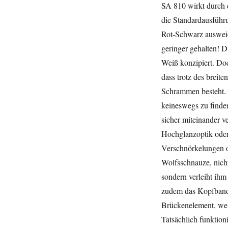
SA 810 wirkt durch 
die Standardausführu
Rot-Schwarz ausweic
geringer gehalten! 
Weiß konzipiert. Doc
dass trotz des breit
Schrammen besteht. D
keineswegs zu finden
sicher miteinander v
Hochglanzoptik oder
Verschnörkelungen o
Wolfsschnauze, nich
sondern verleiht ihm
zudem das Kopfband: 
Brückenelement, welc
Tatsächlich funktion