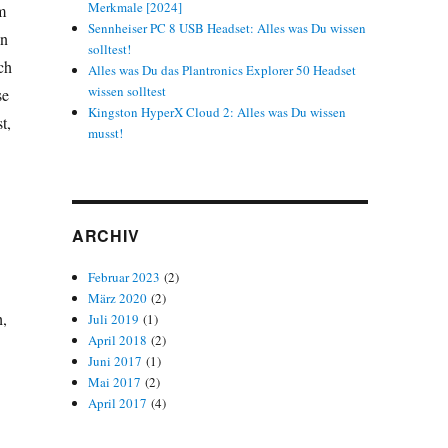
Merkmale [2024]
m
Sennheiser PC 8 USB Headset: Alles was Du wissen
in
solltest!
ch
Alles was Du das Plantronics Explorer 50 Headset
wissen solltest
se
Kingston HyperX Cloud 2: Alles was Du wissen
t,
musst!
ARCHIV
Februar 2023
(2)
März 2020
(2)
h,
Juli 2019
(1)
April 2018
(2)
Juni 2017
(1)
Mai 2017
(2)
April 2017
(4)