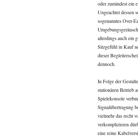
oder zumindest ein e
Ungeachtet dessen so
sogenanntes Over-Ear
Umgebungsgeräuschen
allerdings auch ein 
Sitzgefühl in Kauf 
dieser Begleitersche
dennoch.
In Folge der Gestalt
stationären Betrieb 
Spielekonsole verbi
Signalübertragung b
vielmehr das recht 
verkomplizieren dür
eine reine Kabelvers