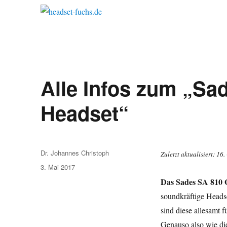
Alle Infos zum „S
Headset“
Autor
Dr. Johannes Christoph
Zuletzt aktualisiert: 1
Veröffentlicht
3. Mai 2017
am
Das Sades SA 810
soundkräftige Headse
sind diese allesamt f
Genauso also wie die