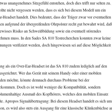
twas unangenehmes Sitzgefühl entstehen, doch dies trifft nur selten zu.
llte nicht vergessen werden, dass es sich bei diesem Modell um ein
-Headset handelt. Dies bedeutet, dass der Träger zwar vor eventuellen
 aufgrund der übergreifenden Ohrpolster recht gut bewahrt wird, daf
gewisses Risiko an Schweißbildung sowie ein eventuell störendes
nehmen muss. In den Sades SA 810 Testrecherchen konnten zwar keine
inungen verifiziert werden, doch hingewiesen sei auf diese Möglichkeit
ung als ein Over-Ear-Headset ist das SA 810 zudem lediglich auf den
ausgerichtet. Wer das Gerät mit seinem Handy oder einer mobilen
nden möchte, könnte demnach durchaus Probleme bei der
ekommen. Doch es ist wohl weniger die Kompatibilität, sondern
volumenhaltige Ausmaß des Kopfhörers, welches den mobilen Einsatz
fte. Apropos Signalübertragung: Bei diesem Headset handelt es sich um
ion, es wird also stets ein Ausgang für eine klassische Klinkenbüchse a