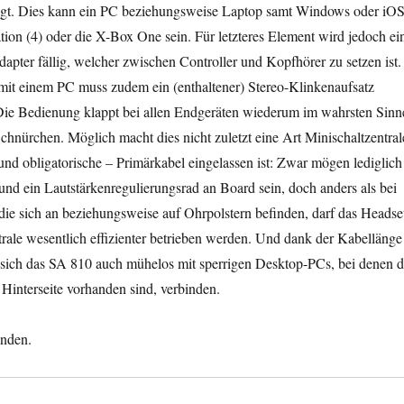
igt. Dies kann ein PC beziehungsweise Laptop samt Windows oder iO
ation (4) oder die X-Box One sein. Für letzteres Element wird jedoch ei
Adapter fällig, welcher zwischen Controller und Kopfhörer zu setzen ist.
mit einem PC muss zudem ein (enthaltener) Stereo-Klinkenaufsatz
ie Bedienung klappt bei allen Endgeräten wiederum im wahrsten Sinn
hnürchen. Möglich macht dies nicht zuletzt eine Art Minischaltzentral
 und obligatorische – Primärkabel eingelassen ist: Zwar mögen lediglich
und ein Lautstärkenregulierungsrad an Board sein, doch anders als bei
ie sich an beziehungsweise auf Ohrpolstern befinden, darf das Headse
trale wesentlich effizienter betrieben werden. Und dank der Kabellänge
t sich das SA 810 auch mühelos mit sperrigen Desktop-PCs, bei denen d
Hinterseite vorhanden sind, verbinden.
unden.