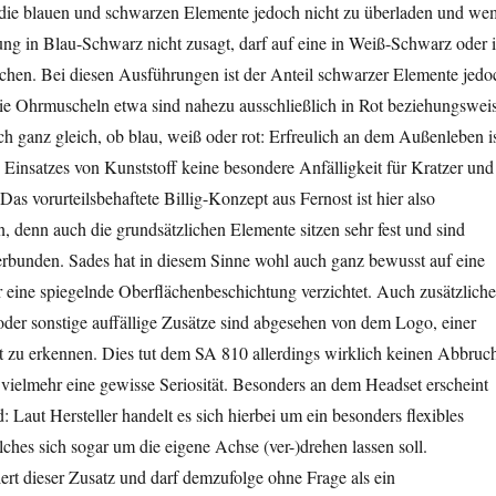
die blauen und schwarzen Elemente jedoch nicht zu überladen und we
ng in Blau-Schwarz nicht zusagt, darf auf eine in Weiß-Schwarz oder 
hen. Bei diesen Ausführungen ist der Anteil schwarzer Elemente jedo
Die Ohrmuscheln etwa sind nahezu ausschließlich in Rot beziehungswei
h ganz gleich, ob blau, weiß oder rot: Erfreulich an dem Außenleben is
en Einsatzes von Kunststoff keine besondere Anfälligkeit für Kratzer und
as vorurteilsbehaftete Billig-Konzept aus Fernost ist hier also
, denn auch die grundsätzlichen Elemente sitzen sehr fest und sind
erbunden. Sades hat in diesem Sinne wohl auch ganz bewusst auf eine
 eine spiegelnde Oberflächenbeschichtung verzichtet. Auch zusätzliche
der sonstige auffällige Zusätze sind abgesehen von dem Logo, einer
t zu erkennen. Dies tut dem SA 810 allerdings wirklich keinen Abbruc
 vielmehr eine gewisse Seriosität. Besonders an dem Headset erscheint
Laut Hersteller handelt es sich hierbei um ein besonders flexibles
hes sich sogar um die eigene Achse (ver-)drehen lassen soll.
iert dieser Zusatz und darf demzufolge ohne Frage als ein