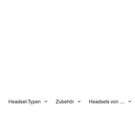
n
Headset-Typen
Zubehör
Headsets von …