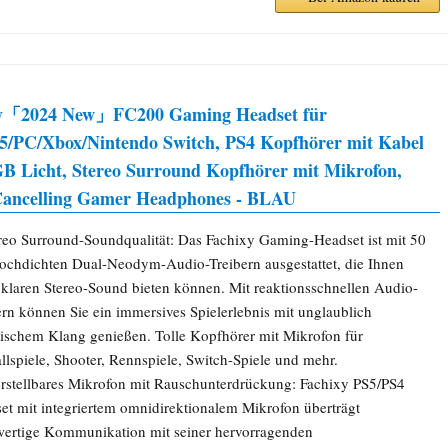
y「2024 New」FC200 Gaming Headset für
5/PC/Xbox/Nintendo Switch, PS4 Kopfhörer mit Kabel
B Licht, Stereo Surround Kopfhörer mit Mikrofon,
Cancelling Gamer Headphones - BLAU
reo Surround-Soundqualität: Das Fachixy Gaming-Headset ist mit 50
chdichten Dual-Neodym-Audio-Treibern ausgestattet, die Ihnen
 klaren Stereo-Sound bieten können. Mit reaktionsschnellen Audio-
ern können Sie ein immersives Spielerlebnis mit unglaublich
stischem Klang genießen. Tolle Kopfhörer mit Mikrofon für
llspiele, Shooter, Rennspiele, Switch-Spiele und mehr.
rstellbares Mikrofon mit Rauschunterdrückung: Fachixy PS5/PS4
et mit integriertem omnidirektionalem Mikrofon überträgt
ertige Kommunikation mit seiner hervorragenden