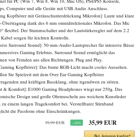
net für PC (Win 7, Win 8, Win 10, Mac OS), PS4/PS5 Konsole,
ps, Computer und alle Geräte mit USB Audio Anschluss.
ng Kopfhörer mit Geräuschunterdrückung Mikrofon]: Laute und klare
-Übertragung dank des 6 mm omnidirektionales Mikrofon. Das Mic
20° flexibel. Der Stummschalter und der Lautstärkeregler auf dem 2.2
 Kabel sorgen für leichten Kontrolle.
nsive Surround Sound]: 50-mm-Audio-Lautsprecher für intensive Bässe
mmersives Gaming Erlebnis. Surround Sound ermöglicht das
nen von Feinden aus allen Richtungen. Plug and Play.
aming Kopfhörer]: Das bunte RGB-Licht macht cooles Aussehen.
ßen Sie Spielzeit mit dem Over Ear Gaming Kopfhörer
rragenden und kräftigen Bassklang, ohne irgendwen zu stören.
ht & Komfort]: E1000 Gaming Headphones wiegt nur 250g. Das
omische Design und große Ohrmuscheln aus weichem Kunstleder
n zu einem langen Tragekomfort bei. Verstellbarer Stirnband
licht die Passform ohne Einschränkungen.
35,99 EUR
39,99 EUR
−10%
Bei Amazon kaufen*