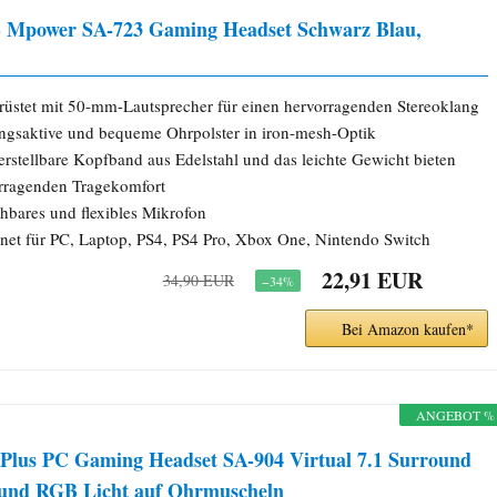
Mpower SA-723 Gaming Headset Schwarz Blau,
rüstet mit 50-mm-Lautsprecher für einen hervorragenden Stereoklang
gsaktive und bequeme Ohrpolster in iron-mesh-Optik
erstellbare Kopfband aus Edelstahl und das leichte Gewicht bieten
rragenden Tragekomfort
ehbares und flexibles Mikrofon
net für PC, Laptop, PS4, PS4 Pro, Xbox One, Nintendo Switch
22,91 EUR
34,90 EUR
−34%
Bei Amazon kaufen*
ANGEBOT %
 Plus PC Gaming Headset SA-904 Virtual 7.1 Surround
und RGB Licht auf Ohrmuscheln