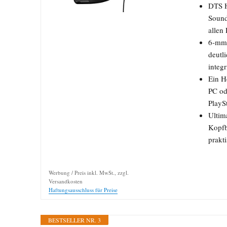
DTS H
Sound
allen
6-mm-
deutl
integ
Ein H
PC od
PlayS
Ultim
Kopfb
prakt
Werbung / Preis inkl. MwSt., zzgl.
Versandkosten
Haftungsausschluss für Preise
BESTSELLER NR. 3