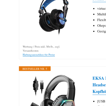
virtu
Multi
Flexi
Ohrpo
Geeig
Werbung / Preis inkl. MwSt., zzgl.
Versandkosten
Haftungsausschluss für Preise
BESTSELLER NR. 5
EKSA E
Headse
Kopfhö
[USB 