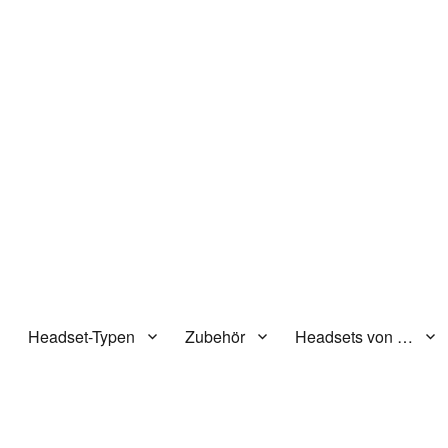
n
Headset-Typen
Zubehör
Headsets von …