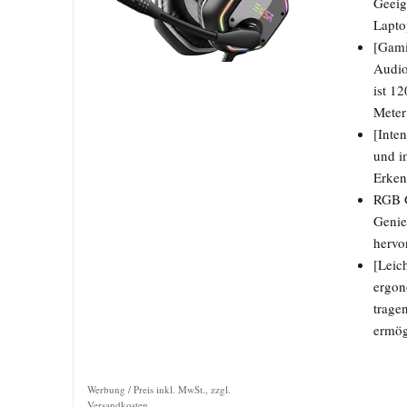
Geeig
Lapto
[Gami
Audio
ist 1
Meter
[Inte
und i
Erken
RGB G
Genie
hervo
[Leic
ergon
trage
ermög
Werbung / Preis inkl. MwSt., zzgl.
Versandkosten