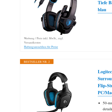
Tiefe 
blau
Werbung / Preis inkl. MwSt., zzgl.
Versandkosten
Haftungsausschluss für Preise
BESTSELLER NR. 2
Logite
Surrou
Flip-S
PC/Mac
50-mm
detai