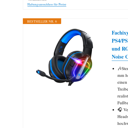
Haftungsausschluss für Preise
BESTSELLER NR. 6
Fachix
PS4/PS
und RG
Noise 
🎶Ste
mm ho
einen
Treib
reali
Fußba
🎧 Ve
Heads
hochw