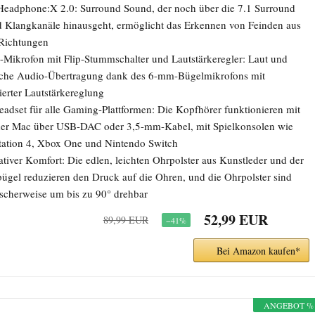
eadphone:X 2.0: Surround Sound, der noch über die 7.1 Surround
 Klangkanäle hinausgeht, ermöglicht das Erkennen von Feinden aus
 Richtungen
Mikrofon mit Flip-Stummschalter und Lautstärkeregler: Laut und
iche Audio-Übertragung dank des 6-mm-Bügelmikrofons mit
rierter Lautstärkereglung
eadset für alle Gaming-Plattformen: Die Kopfhörer funktionieren mit
er Mac über USB-DAC oder 3,5-mm-Kabel, mit Spielkonsolen wie
tation 4, Xbox One und Nintendo Switch
ativer Komfort: Die edlen, leichten Ohrpolster aus Kunstleder und der
ügel reduzieren den Druck auf die Ohren, und die Ohrpolster sind
ischerweise um bis zu 90° drehbar
52,99 EUR
89,99 EUR
−41%
Bei Amazon kaufen*
ANGEBOT %