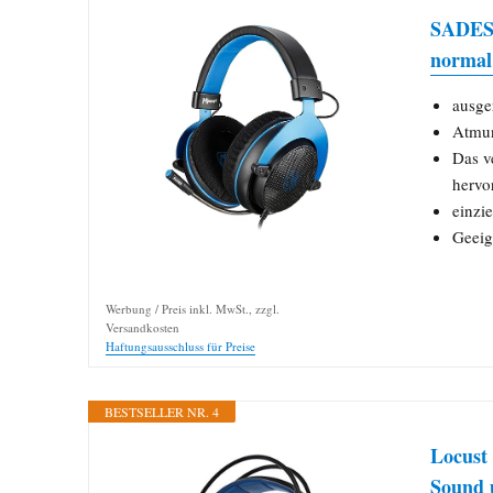
SADES 
normal
ausge
Atmun
Das v
hervo
einzi
Geeig
Werbung / Preis inkl. MwSt., zzgl.
Versandkosten
Haftungsausschluss für Preise
BESTSELLER NR. 4
Locust
Sound 