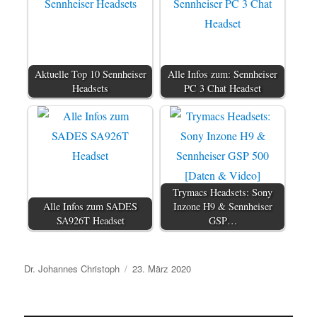
Aktuelle Top 10 Sennheiser
Alle Infos zum: Sennheiser
Headsets
PC 3 Chat Headset
Trymacs Headsets: Sony
Alle Infos zum SADES
Inzone H9 & Sennheiser
SA926T Headset
GSP…
Autor
Veröffentlicht
Dr. Johannes Christoph
23. März 2020
am