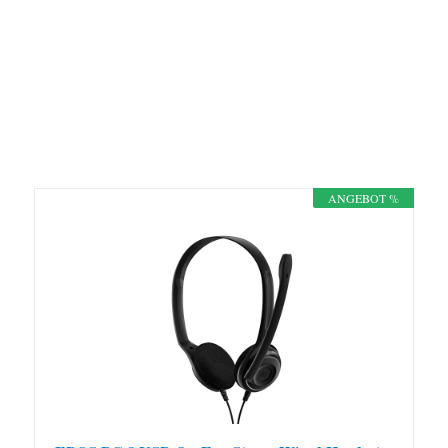
en
Video
laden
YouTub
e
immer
ANGEBOT %
entsperr
en