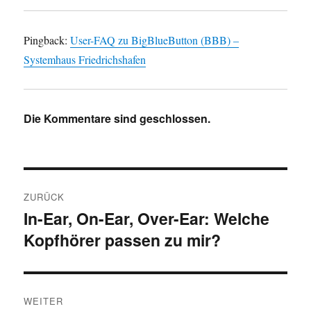
Pingback:
User-FAQ zu BigBlueButton (BBB) –
Systemhaus Friedrichshafen
Die Kommentare sind geschlossen.
Beitragsnavigation
ZURÜCK
In-Ear, On-Ear, Over-Ear: Welche
Vorheriger
Kopfhörer passen zu mir?
Beitrag:
WEITER