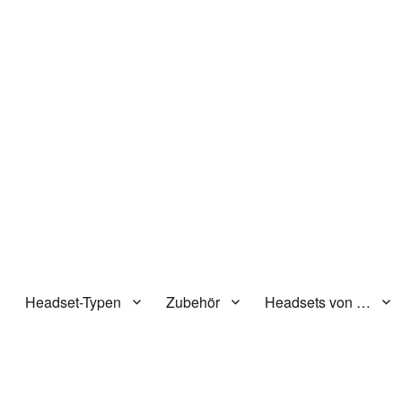
n
Headset-Typen
Zubehör
Headsets von …