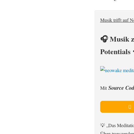
Musik trifft auf 
🎧 Musik z
Potentials 
Source Co
Mit
💡 „Das Meditati
Üben transzenden