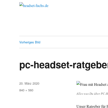
Vorheriges Bild
pc-headset-ratgebe
Veröffentlicht
20. März 2020
am
Originalgröße
840 × 560
Alles was Du über PC-He
Unser Ratgeber für