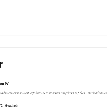
r
adsets wissen solltest, erfährst Du in unserem Ratgeber | © fizkes – stock.adobe.c
 PC-Headsets