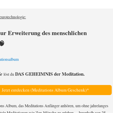
Neurotechnologie:
ur Erweiterung des menschlichen
🧠
DAS GEHEIMNIS
der Meditation.
de
löst du
Jetzt entdecken (Meditations Album Geschenk)*
ons Album, das Meditations Anfänger anhören, um ohne jahrelanges
tale Meditationen wie Zen-Mönche zu erleben… Innerhalb von 25