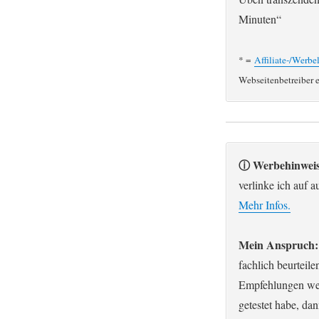
Minuten“
* =
Affiliate-/Werbe
Webseitenbetreiber 
ⓘ Werbehinweis
verlinke ich auf 
Mehr Infos.
Mein Anspruch:
fachlich beurteil
Empfehlungen werd
getestet habe, da