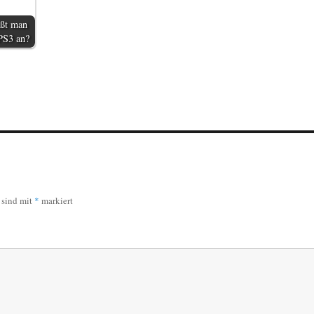
eßt man
 PS3 an?
r sind mit
*
markiert