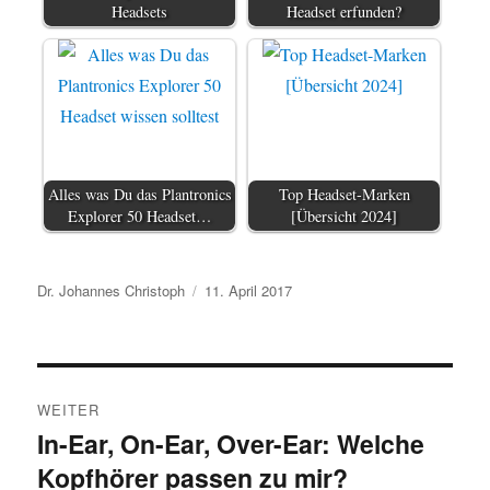
Headsets
Headset erfunden?
Alles was Du das Plantronics
Top Headset-Marken
Explorer 50 Headset…
[Übersicht 2024]
Autor
Veröffentlicht
Dr. Johannes Christoph
11. April 2017
am
Beitragsnavigation
WEITER
In-Ear, On-Ear, Over-Ear: Welche
Nächster
Kopfhörer passen zu mir?
Beitrag: