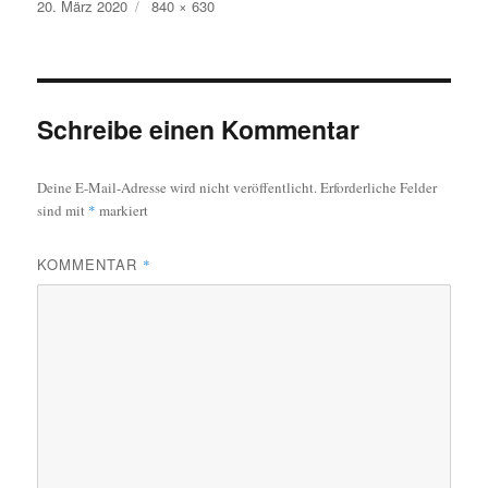
Veröffentlicht
Originalgröße
20. März 2020
840 × 630
am
Schreibe einen Kommentar
Deine E-Mail-Adresse wird nicht veröffentlicht.
Erforderliche Felder
sind mit
*
markiert
KOMMENTAR
*