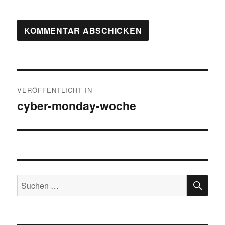
Beitragsnavigation
VERÖFFENTLICHT IN
cyber-monday-woche
SU
Suchen
nach: