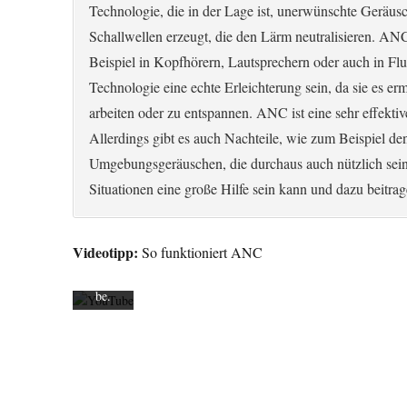
Technologie, die in der Lage ist, unerwünschte Geräusc
Schallwellen erzeugt, die den Lärm neutralisieren. A
Mit
Beispiel in Kopfhörern, Lautsprechern oder auch in F
dem
Laden
Technologie eine echte Erleichterung sein, da sie es erm
des
arbeiten oder zu entspannen. ANC ist eine sehr effekt
Videos
Allerdings gibt es auch Nachteile, wie zum Beispiel de
akzept
ieren
Umgebungsgeräuschen, die durchaus auch nützlich sein
Sie die
Situationen eine große Hilfe sein kann und dazu beitr
Datens
chutze
rkläru
Videotipp:
So funktioniert ANC
ng von
YouTu
be.
Mehr
erfahr
en
Video