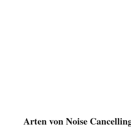
laden
YouTub
e
immer
entsperr
en
Arten von Noise Cancellin