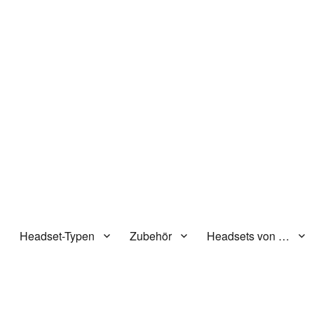
n
Headset-Typen
Zubehör
Headsets von …