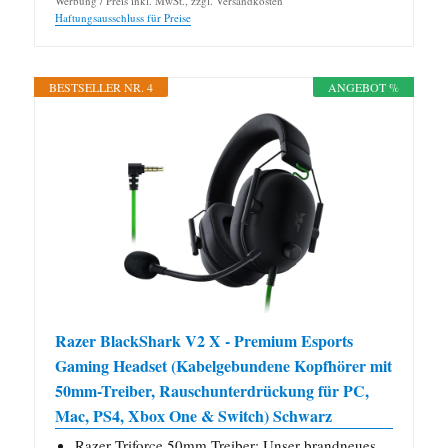
Werbung / Preis inkl. MwSt., zzgl. Versandkosten
Haftungsausschluss für Preise
BESTSELLER NR. 4
ANGEBOT %
Razer BlackShark V2 X - Premium Esports
Gaming Headset (Kabelgebundene Kopfhörer mit
50mm-Treiber, Rauschunterdrückung für PC,
Mac, PS4, Xbox One & Switch) Schwarz
Razer Triforce 50mm Treiber: Unser brandneues