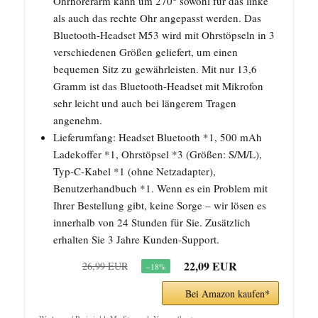
Ohrhörerarm kann um 270° sowohl für das linke
als auch das rechte Ohr angepasst werden. Das
Bluetooth-Headset M53 wird mit Ohrstöpseln in 3
verschiedenen Größen geliefert, um einen
bequemen Sitz zu gewährleisten. Mit nur 13,6
Gramm ist das Bluetooth-Headset mit Mikrofon
sehr leicht und auch bei längerem Tragen
angenehm.
Lieferumfang: Headset Bluetooth *1, 500 mAh
Ladekoffer *1, Ohrstöpsel *3 (Größen: S/M/L),
Typ-C-Kabel *1 (ohne Netzadapter),
Benutzerhandbuch *1. Wenn es ein Problem mit
Ihrer Bestellung gibt, keine Sorge – wir lösen es
innerhalb von 24 Stunden für Sie. Zusätzlich
erhalten Sie 3 Jahre Kunden-Support.
22,09 EUR
26,99 EUR
−18%
Bei Amazon kaufen*