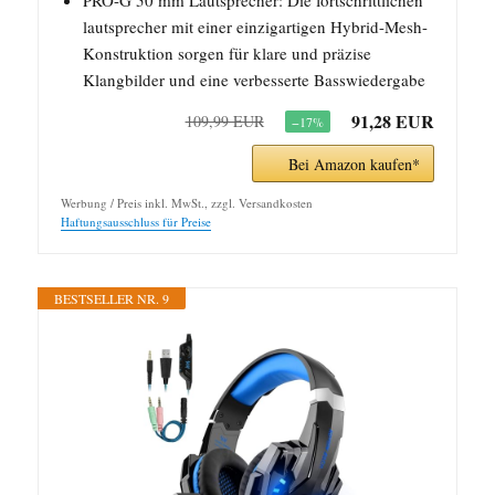
PRO-G 50 mm Lautsprecher: Die fortschrittlichen
lautsprecher mit einer einzigartigen Hybrid-Mesh-
Konstruktion sorgen für klare und präzise
Klangbilder und eine verbesserte Basswiedergabe
91,28 EUR
109,99 EUR
−17%
Bei Amazon kaufen*
Werbung / Preis inkl. MwSt., zzgl. Versandkosten
Haftungsausschluss für Preise
BESTSELLER NR. 9